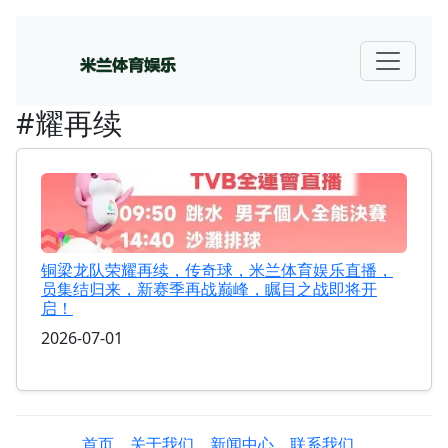
#耀再续
铜梁龙队荣耀再续，传奇球，米兰体育娱乐直播，
员集结归来，新赛季再战巅峰，瞩目之战即将开
启！
2026-07-01
首页
关于我们
新闻中心
联系我们