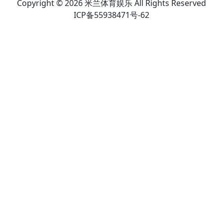
Copyright © 2026 米兰体育娱乐 All Rights Reserved
ICP备55938471号-62