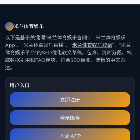
米兰体育娱乐
以下是基于关键词“米兰体育娱乐官网”、“米兰体育娱乐
App”、“米兰体育娱乐直播”、“
米兰体育娱乐登录
”、“米兰
体育娱乐平台”的SEO优化软文草稿，包含、清晰分段、权
威数据引用和FAQ模块，符合SEO标准，流畅的中文表
达。
用户入口
立即注册
登录账号
下载 APP