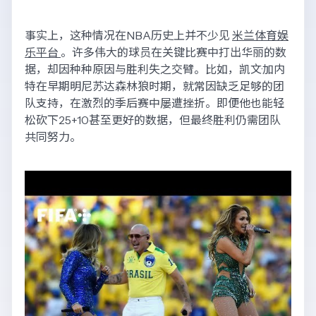
事实上，这种情况在NBA历史上并不少见
米兰体育娱
乐平台
。许多伟大的球员在关键比赛中打出华丽的数
据，却因种种原因与胜利失之交臂。比如，凯文·加内
特在早期明尼苏达森林狼时期，就常因缺乏足够的团
队支持，在激烈的季后赛中屡遭挫折。即便他也能轻
松砍下25+10甚至更好的数据，但最终胜利仍需团队
共同努力。