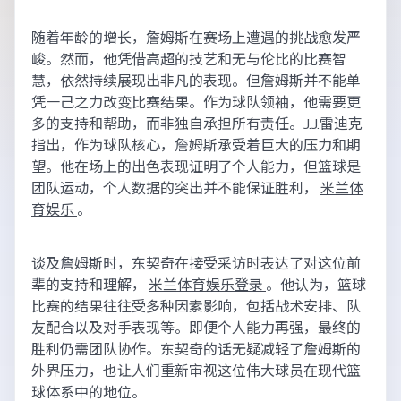
随着年龄的增长，詹姆斯在赛场上遭遇的挑战愈发严
峻。然而，他凭借高超的技艺和无与伦比的比赛智
慧，依然持续展现出非凡的表现。但詹姆斯并不能单
凭一己之力改变比赛结果。作为球队领袖，他需要更
多的支持和帮助，而非独自承担所有责任。J.J.雷迪克
指出，作为球队核心，詹姆斯承受着巨大的压力和期
望。他在场上的出色表现证明了个人能力，但篮球是
团队运动，个人数据的突出并不能保证胜利，
米兰体
育娱乐
。
谈及詹姆斯时，东契奇在接受采访时表达了对这位前
辈的支持和理解，
米兰体育娱乐登录
。他认为，篮球
比赛的结果往往受多种因素影响，包括战术安排、队
友配合以及对手表现等。即便个人能力再强，最终的
胜利仍需团队协作。东契奇的话无疑减轻了詹姆斯的
外界压力，也让人们重新审视这位伟大球员在现代篮
球体系中的地位。