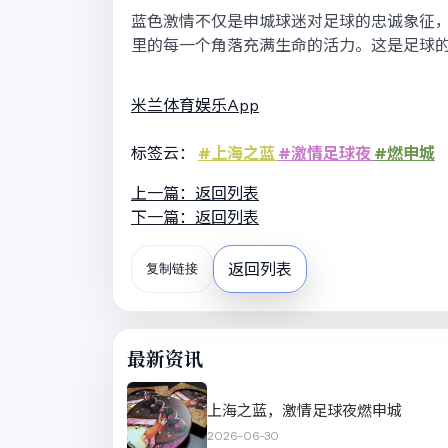
蓝色激情不仅是申城球迷对足球的忠诚象征，
里的每一个角落充满生命的活力。这是足球
米兰体育娱乐App
标签云：
#上海之蓝
#激情足球夜
#燃申城
上一篇：返回列表
下一篇：返回列表
返回列表
复制链接
最新资讯
上海之蓝，激情足球夜燃申城
2026-06-30