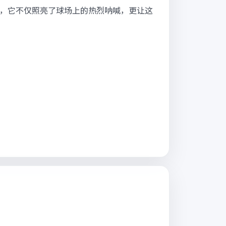
城，它不仅照亮了球场上的热烈呐喊，更让这