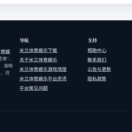
导航
支持
米兰体育娱乐下载
帮助中心
体育娱
登录”、
关于米兰体育娱乐
联系我们
含、清晰
米兰体育娱乐游戏场馆
公告与更新
准，流
米兰体育娱乐平台资讯
隐私政策
平台常见问题