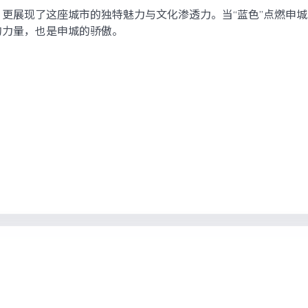
更展现了这座城市的独特魅力与文化渗透力。当“蓝色”点燃申
的力量，也是申城的骄傲。