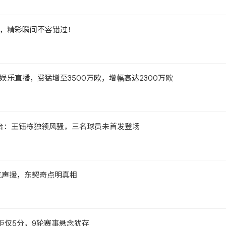
，精彩瞬间不容错过！
乐直播，费猛增至3500万欧，增幅高达2300万欧
台：王钰栋独领风骚，三名球员未首发登场
克声援，东契奇点明真相
距仅5分，9轮赛事悬念犹存