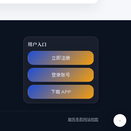
用户入口
立即注册
登录账号
下载 APP
服务条款
网站地图
↑